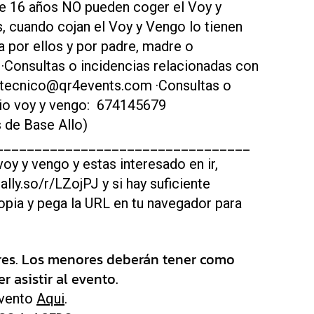
 16 años NO pueden coger el Voy y
, cuando cojan el Voy y Vengo lo tienen
por ellos y por padre, madre o
onsultas o incidencias relacionadas con
o: tecnico@qr4events.com ·Consultas o
icio voy y vengo: 674145679
 de Base Allo)
_________________________________
voy y vengo y estas interesado en ir,
tally.so/r/LZojPJ y si hay suficiente
opia y pega la URL en tu navegador para
res. Los menores deberán tener como
 asistir al evento.
evento
Aqui
.