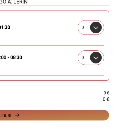
O A: LERÍN
01:30
0
00 - 08:30
0
0 €
0 €
tinuar