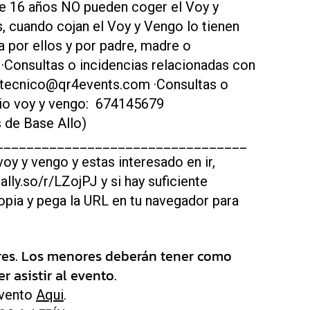
 16 años NO pueden coger el Voy y
, cuando cojan el Voy y Vengo lo tienen
por ellos y por padre, madre o
onsultas o incidencias relacionadas con
o: tecnico@qr4events.com ·Consultas o
icio voy y vengo: 674145679
 de Base Allo)
_________________________________
voy y vengo y estas interesado en ir,
tally.so/r/LZojPJ y si hay suficiente
opia y pega la URL en tu navegador para
res. Los menores deberán tener como
 asistir al evento.
evento
Aqui
.