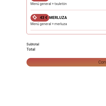
Menú general + txuletón
43 €
MERLUZA
Menú general + merluza
Subtotal
Total
Con